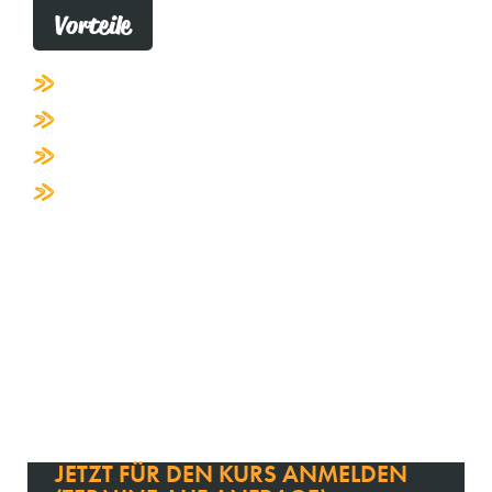
Vorteile
Erfahrene Lehrkräfte
Unterricht in kleinen Gruppen
Aktualisierte Unterrichtsmaterialien
Umfassende Vorbereitung auf die
bevorstehende Prüfung
JETZT FÜR DEN KURS ANMELDEN