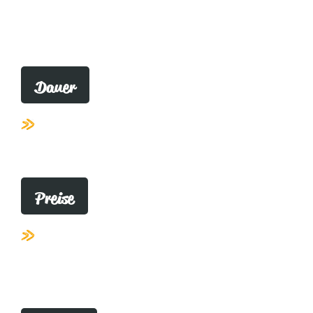
Dauer
Die Fortbildung LZB / LZB CIR-ELKE
dauert
fünf Tage
.
Preise
Die Kosten für den Fortbildungsunterricht
inkl. Prüfungsgebühren betragen:
2450
Euro
(pro Teilnehmer*in).