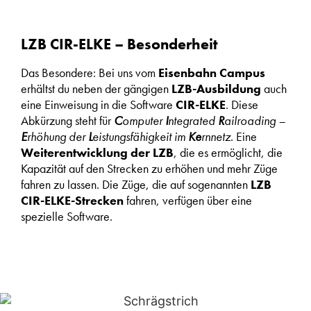
LZB CIR-ELKE – Besonderheit
Das Besondere: Bei uns vom
Eisenbahn Campus
erhältst du neben der gängigen
LZB-Ausbildung
auch
eine Einweisung in die Software
CIR-ELKE
. Diese
Abkürzung steht für
C
omputer
I
ntegrated
R
ailroading –
E
rhöhung der
L
eistungsfähigkeit im
Ke
rnnetz
. Eine
Weiterentwicklung der LZB
, die es ermöglicht, die
Kapazität auf den Strecken zu erhöhen und mehr Züge
fahren zu lassen. Die Züge, die auf sogenannten
LZB
CIR-ELKE-Strecken
fahren, verfügen über eine
spezielle Software.