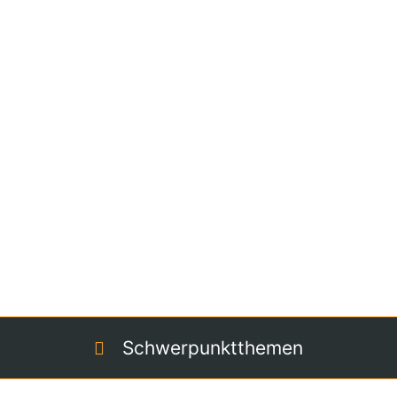
wir an die jeweilige
Ber
unserem Lehrgang teiln
kombinieren wir auch ge
Gruppen miteinander.
Wiederholen, vertiefen
frischen wir nicht nur d
wieder auf, sondern bes
mit Themen wie
Richtli
machen dich darüber hi
Neuerungen
aus den 
Schwerpunktthemen