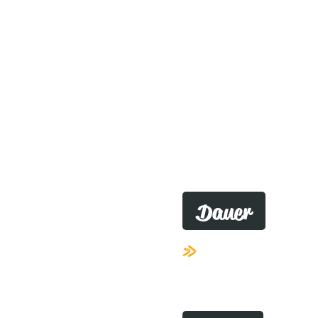
Dauer
Der regelmäßige For
dauert
einen Tag
.