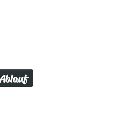
 Ablauf
rend des RFUs
lauf des
RFUs
passen