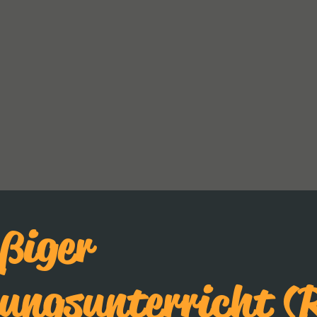
ßiger
dungsunterricht (